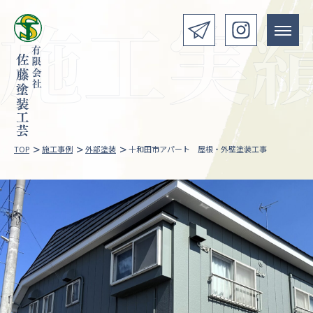
>
>
>
TOP
施工事例
外部塗装
十和田市アパート 屋根・外壁塗装工事